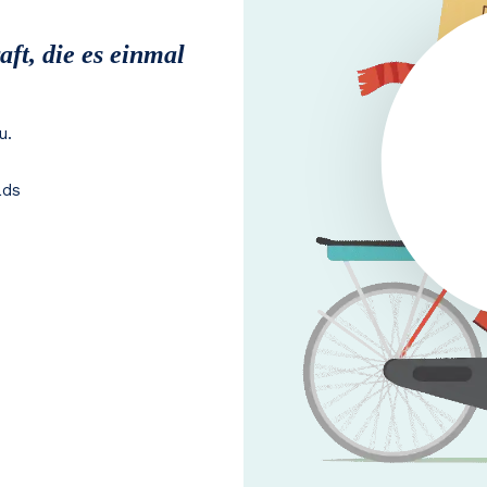
ft, die es einmal
u.
ads