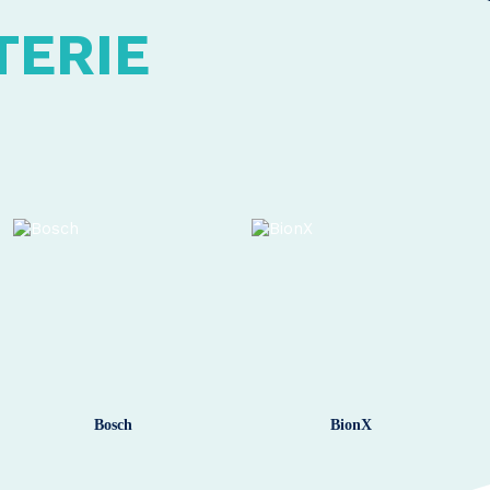
TERIE
Bosch
BionX