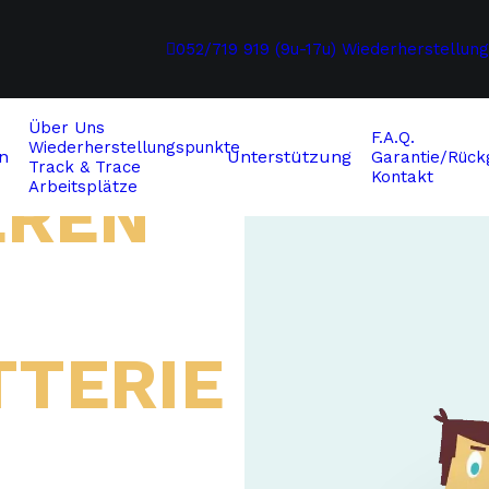
052/719 919 (9u-17u)
Wiederherstellun
Über Uns
F.A.Q.
Wiederherstellungspunkte
n
Unterstützung
Garantie/Rückg
Track & Trace
Kontakt
EREN
Arbeitsplätze
TERIE