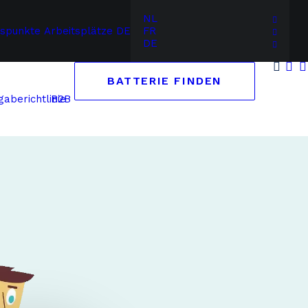
NL
gspunkte
Arbeitsplätze
DE
FR
DE
BATTERIE FINDEN
B2B
aberichtlinie