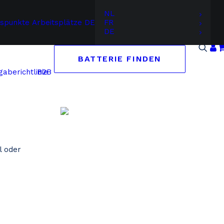
NL
gspunkte
Arbeitsplätze
DE
FR
DE
BATTERIE FINDEN
B2B
aberichtlinie
l oder
Suchen Sie auf Marke