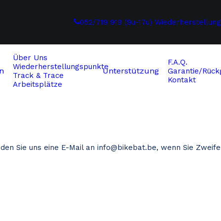
052/719 919 (9u-17u)
Wiederherstellun
Über Uns
F.A.Q.
Wiederherstellungspunkte
n
Unterstützung
Garantie/Rückg
Track & Trace
Kontakt
Arbeitsplätze
nden Sie uns eine E-Mail an
info@bikebat.be
, wenn Sie Zweife