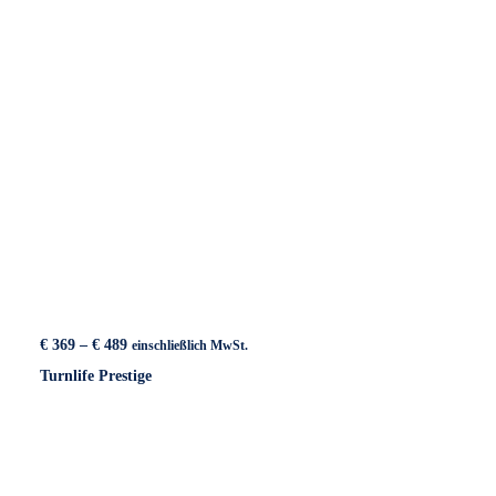
Preisspanne:
€
369
–
€
489
einschließlich MwSt.
€ 369
Turnlife Prestige
bis
€ 489