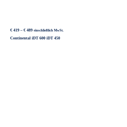
Preisspanne:
€
419
–
€
489
einschließlich MwSt.
€ 419
Continental iDT 600 iDT 450
bis
€ 489