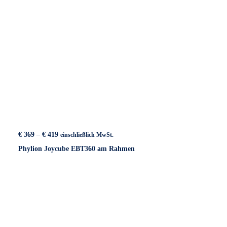
Preisspanne:
€
369
–
€
419
einschließlich MwSt.
€ 369
Phylion Joycube EBT360 am Rahmen
bis
€ 419