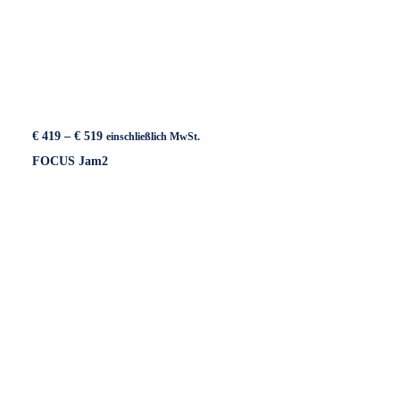
Preisspanne:
€
419
–
€
519
einschließlich MwSt.
€ 419
FOCUS Jam2
bis
€ 519