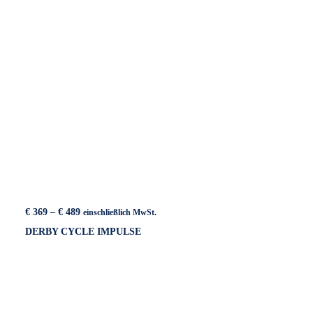
Preisspanne:
€
369
–
€
489
einschließlich MwSt.
€ 369
DERBY CYCLE IMPULSE
bis
€ 489