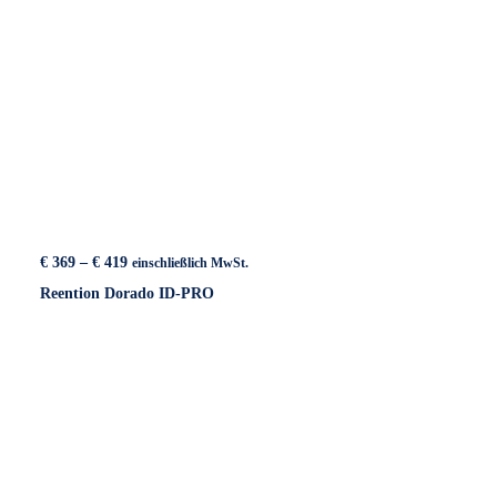
Preisspanne:
€
369
–
€
419
einschließlich MwSt.
€ 369
Reention Dorado ID-PRO
bis
€ 419