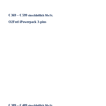
Preisspanne:
€
369
–
€
599
einschließlich MwSt.
€ 369
O2Feel iPowerpack 3-pins
bis
€ 599
Preisspanne:
€
389
–
€
489
einschließlich MwSt.