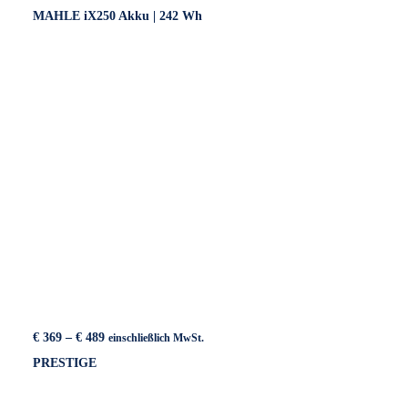
Preis
Preis
MAHLE iX250 Akku | 242 Wh
war:
ist:
€ 599
€ 499.
Preisspanne:
€
369
–
€
489
einschließlich MwSt.
€ 369
PRESTIGE
bis
€ 489