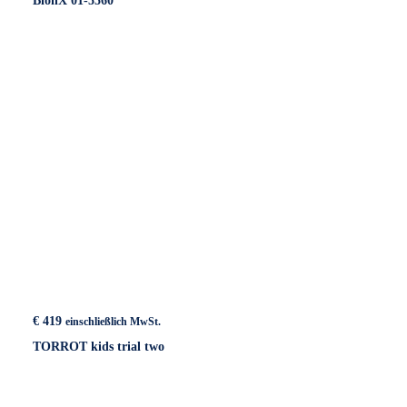
BionX 01-5560
€
419
einschließlich MwSt.
TORROT kids trial two