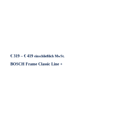
Preisspanne:
€
319
–
€
419
einschließlich MwSt.
€ 319
BOSCH Frame Classic Line +
bis
€ 419