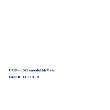
Preisspanne:
€
419
–
€
519
einschließlich MwSt.
€ 419
FANTIC XF1 / XFR
bis
€ 519