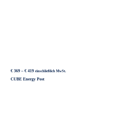
Preisspanne:
€
369
–
€
419
einschließlich MwSt.
€ 369
CUBE Energy Post
bis
€ 419