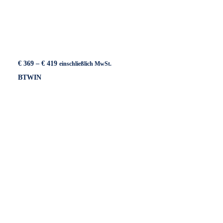
Preisspanne:
€
369
–
€
419
einschließlich MwSt.
€ 369
BTWIN
bis
€ 419