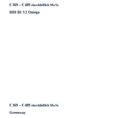
Preisspanne:
€
369
–
€
489
einschließlich MwSt.
€ 369
RIH B1 V2 Omega
bis
€ 489
Preisspanne:
€
369
–
€
489
einschließlich MwSt.
€ 369
Greenway
bis
€ 489