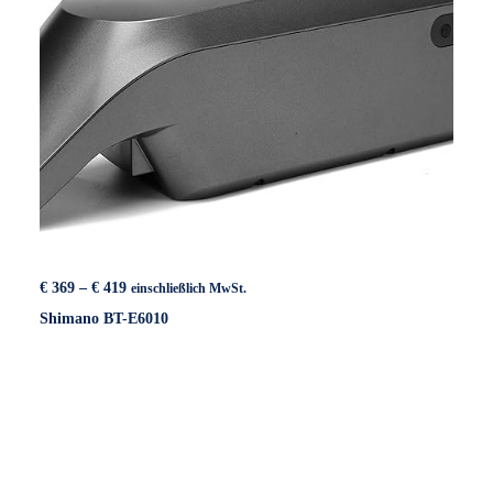
Preisspanne:
€
369
–
€
419
einschließlich MwSt.
€ 369
Shimano BT-E6010
bis
€ 419