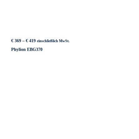
Preisspanne:
€
369
–
€
419
einschließlich MwSt.
€ 369
Phylion EBG370
bis
€ 419