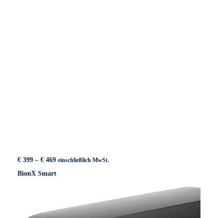
Preisspanne:
€
399
–
€
469
einschließlich MwSt.
€ 399
BionX Smart
bis
€ 469