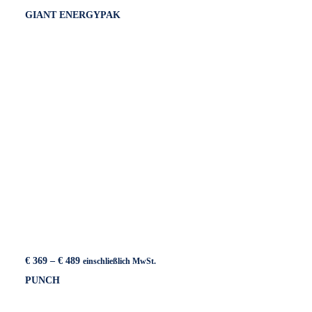
€ 369
GIANT ENERGYPAK
bis
€ 419
Preisspanne:
€
369
–
€
489
einschließlich MwSt.
€ 369
PUNCH
bis
€ 489