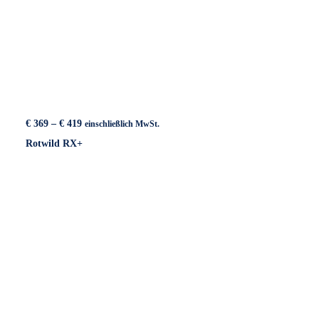
Preisspanne:
€
369
–
€
419
einschließlich MwSt.
€ 369
Rotwild RX+
bis
€ 419