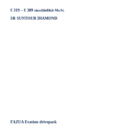
Preisspanne:
€
319
–
€
389
einschließlich MwSt.
€ 319
SR SUNTOUR DIAMOND
bis
€ 389
FAZUA Evation drivepack