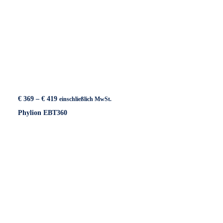
Preisspanne:
€
369
–
€
419
einschließlich MwSt.
€ 369
Phylion EBT360
bis
€ 419