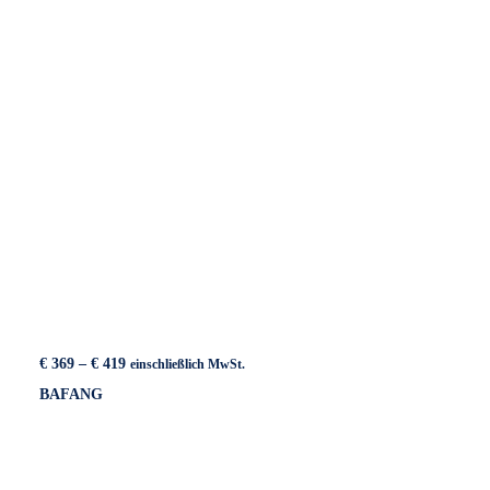
Preisspanne:
€
369
–
€
419
einschließlich MwSt.
€ 369
BAFANG
bis
€ 419