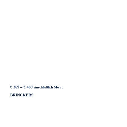
Preisspanne:
€
369
–
€
489
einschließlich MwSt.
€ 369
BRINCKERS
bis
€ 489