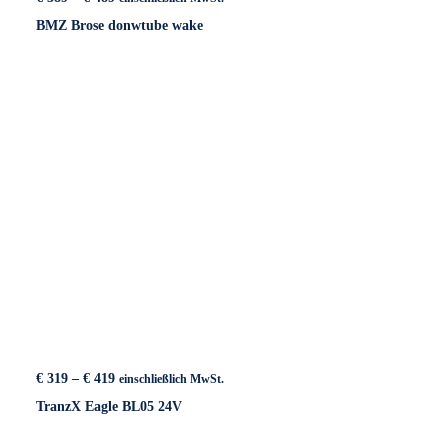
€ 389
BMZ Brose donwtube wake
bis
€ 489
Preisspanne:
€
319
–
€
419
einschließlich MwSt.
€ 319
TranzX Eagle BL05 24V
bis
€ 419