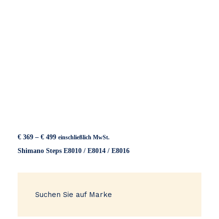
Preisspanne:
€
369
–
€
499
einschließlich MwSt.
€ 369
Shimano Steps E8010 / E8014 / E8016
bis
€ 499
Suchen Sie auf Marke