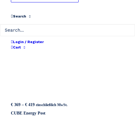
Search
Login / Register
Cart
Preisspanne:
€
369
–
€
419
einschließlich MwSt.
€ 369
CUBE Energy Post
bis
€ 419