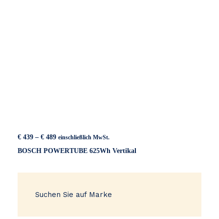
Preisspanne:
€
439
–
€
489
einschließlich MwSt.
€ 439
BOSCH POWERTUBE 625Wh Vertikal
bis
€ 489
Suchen Sie auf Marke