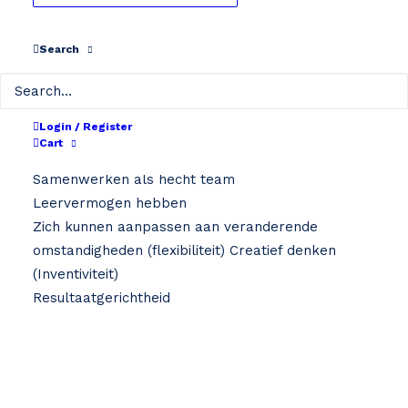
Search
Hoe ziet je dag eruit als
hoofdtechnieker
?
Login / Register
Cart
Samenwerken als hecht team
Leervermogen hebben
Zich kunnen aanpassen aan veranderende
omstandigheden (flexibiliteit) Creatief denken
(Inventiviteit)
Resultaatgerichtheid