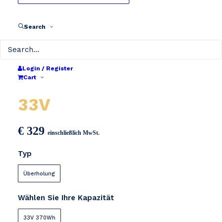
Search
Login / Register
Cart
Babboe Cargobike
33V
€
329
einschließlich MwSt.
Typ
Überholung
Wählen Sie Ihre Kapazität
33V 370Wh