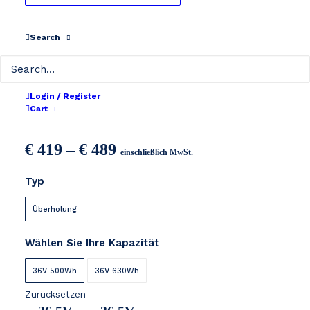
Search
Login / Register
Bafang 36V
Cart
Preisspanne:
€
419
–
€
489
einschließlich MwSt.
€ 419
Typ
bis
€ 489
Überholung
Wählen Sie Ihre Kapazität
36V 500Wh
36V 630Wh
Zurücksetzen