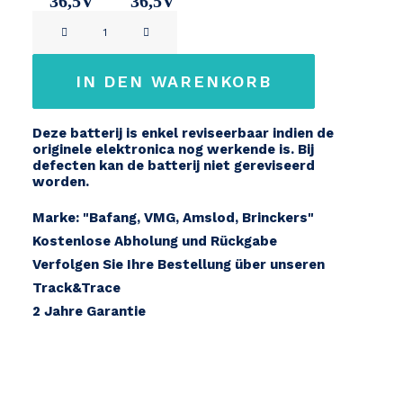
36,5V
36,5V
Bafang
14,2Ah
17,2Ah
36V
Menge
IN DEN WARENKORB
Deze batterij is enkel reviseerbaar indien de
originele elektronica nog werkende is. Bij
defecten kan de batterij niet gereviseerd
worden.
Marke: "Bafang, VMG, Amslod, Brinckers"
Kostenlose Abholung und Rückgabe
Verfolgen Sie Ihre Bestellung über unseren
Track&Trace
2 Jahre Garantie