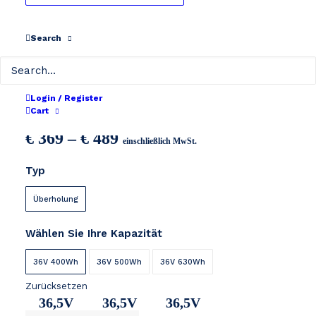
Search
BRINCKERS
Login / Register
Cart
Preisspanne:
€
369
–
€
489
einschließlich MwSt.
€ 369
Typ
bis
€ 489
Überholung
Wählen Sie Ihre Kapazität
36V 400Wh
36V 500Wh
36V 630Wh
Zurücksetzen
36,5V
36,5V
36,5V