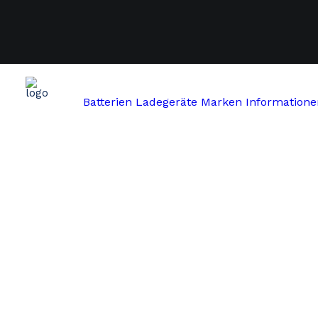
Batterien
Ladegeräte
Marken
Informatione
Start
Rotwild
Rotwild RX+