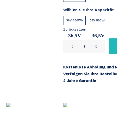
Wählen Sie Ihre Kapazität
36V 400Wh
36V 500Wh
Zurücksetzen
36,5V
36,5V
Rotwild
11Ah
14,2Ah
RX+
Menge
Kostenlose Abholung und 
Verfolgen Sie Ihre Bestell
2 Jahre Garantie