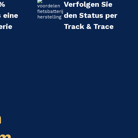
 %
Verfolgen Sie
s eine
den Status per
erie
Track & Trace
n
em