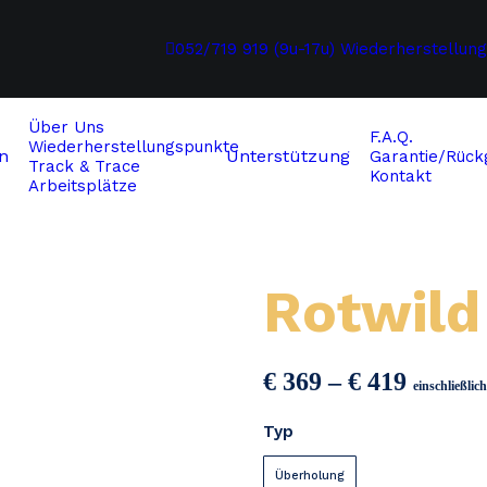
052/719 919 (9u-17u)
Wiederherstellun
Über Uns
F.A.Q.
Wiederherstellungspunkte
n
Unterstützung
Garantie/Rückg
Track & Trace
Kontakt
Arbeitsplätze
Rotwild
Preiss
€
369
–
€
419
einschließli
€ 369
Typ
bis
€ 419
Überholung