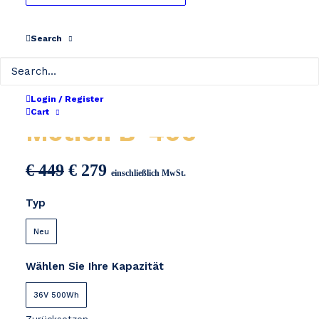
Search
Sparta / Batavus E-
Login / Register
Cart
Motion B-400
Ursprünglicher
Aktueller
€
449
€
279
einschließlich MwSt.
Preis
Preis
Typ
war:
ist:
€ 449
€ 279.
Neu
Wählen Sie Ihre Kapazität
36V 500Wh