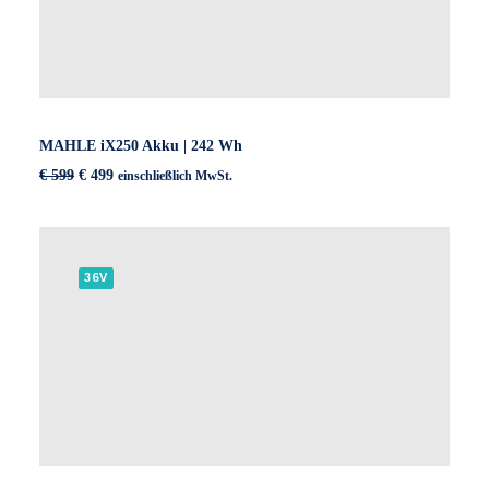
MAHLE iX250 Akku | 242 Wh
Ursprünglicher
Aktueller
€
599
€
499
einschließlich MwSt.
Preis
Preis
war:
ist:
€ 599
€ 499.
36V