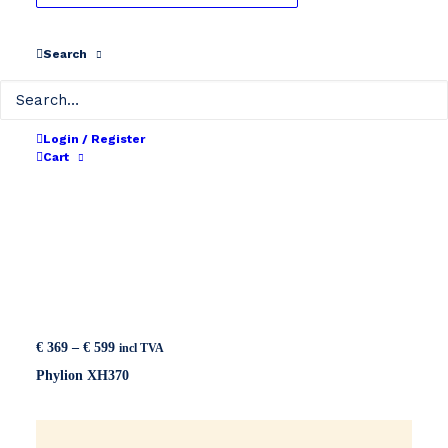
Search
Login / Register
Cart
Price
€
369
–
€
599
incl TVA
range:
Phylion XH370
€ 369
through
€ 599