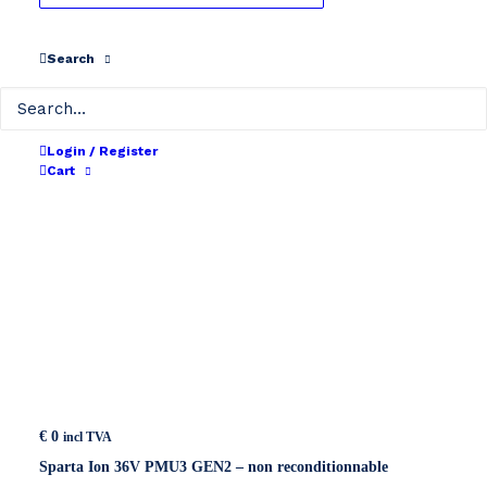
Show all
24V
36V
Search
Login / Register
Cart
€
0
incl TVA
Sparta Ion 36V PMU3 GEN2 – non reconditionnable