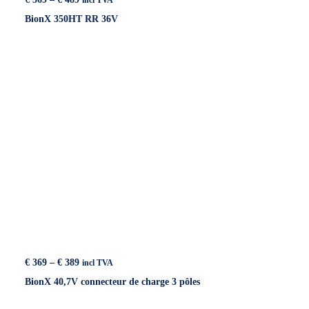
incl TVA
range:
BionX 350HT RR 36V
€ 369
through
€ 489
Price
€
369
–
€
389
incl TVA
range:
BionX 40,7V connecteur de charge 3 pôles
€ 369
through
€ 389