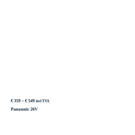
€ 419
Price
€
359
–
€
549
incl TVA
range:
Panasonic 26V
€ 359
through
€ 549