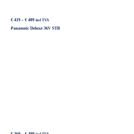
Price
€
419
–
€
489
incl TVA
range:
Panasonic Deluxe 36V STB
€ 419
through
€ 489
Price
€
369
–
€
489