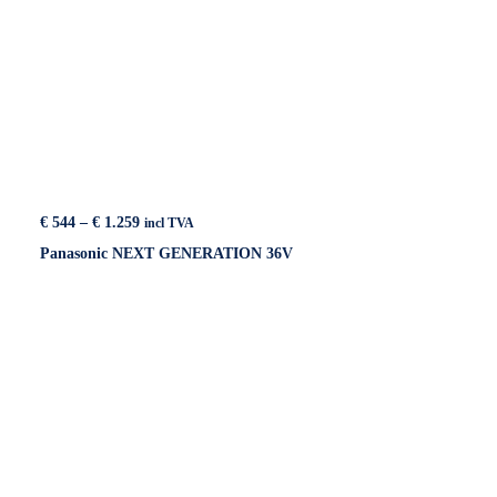
Price
€
544
–
€
1.259
incl TVA
range:
Panasonic NEXT GENERATION 36V
€ 544
through
€ 1.259