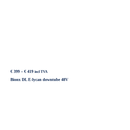
Price
€
399
–
€
419
incl TVA
range:
Bionx DL E-lycan downtube 48V
€ 399
through
€ 419