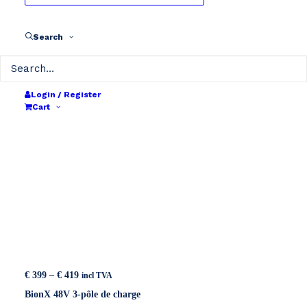
Show all
24V
36V
40V
48V
Search
Login / Register
Cart
Price
€
399
–
€
419
incl TVA
range:
BionX 48V 3-pôle de charge
€ 399
through