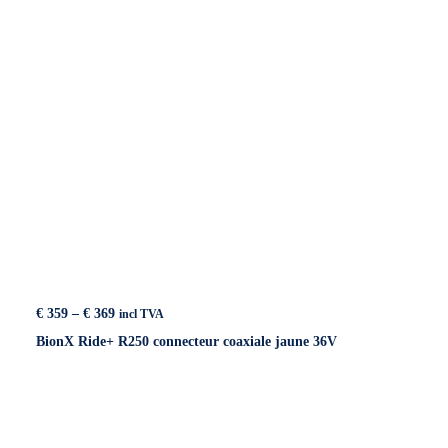
Price
€
359
–
€
369
incl TVA
range:
BionX Ride+ R250 connecteur coaxiale jaune 36V
€ 359
through
€ 369