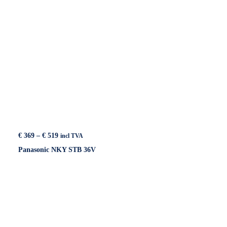
Price
€
369
–
€
519
incl TVA
range:
Panasonic NKY STB 36V
€ 369
through
€ 519