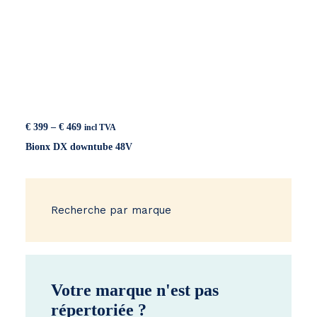
Price
€
399
–
€
469
incl TVA
range:
Bionx DX downtube 48V
€ 399
through
€ 469
Recherche par marque
Votre marque n'est pas
répertoriée ?