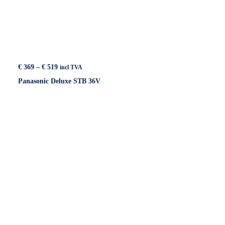
Price
€
369
–
€
519
incl TVA
range:
Panasonic Deluxe STB 36V
€ 369
through
€ 519