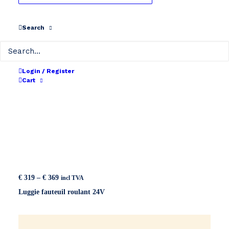
Search
Login / Register
Cart
Price
€
319
–
€
369
incl TVA
range:
Luggie fauteuil roulant 24V
€ 319
through
€ 369