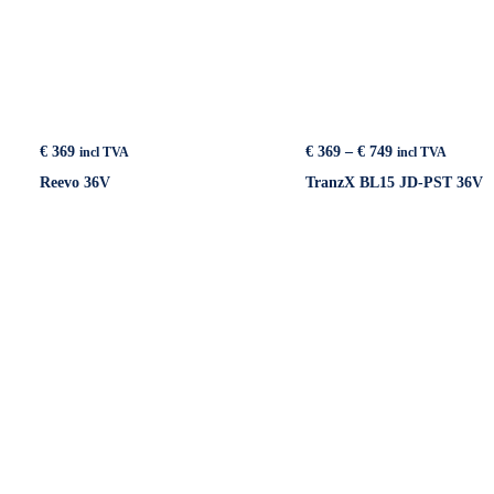
Price
€
369
€
369
–
€
749
incl TVA
incl TVA
range:
Reevo 36V
TranzX BL15 JD-PST 36V
€ 369
through
€ 749