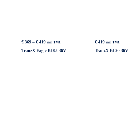
Price
€
369
–
€
419
€
419
incl TVA
incl TVA
range:
TranzX Eagle BL05 36V
TranzX BL20 36V
€ 369
through
€ 419