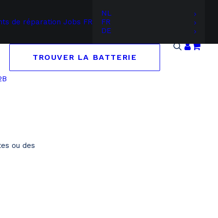
NL
nts de réparation
Jobs
FR
FR
DE
TROUVER LA BATTERIE
2B
tes ou des
Recherche par marque