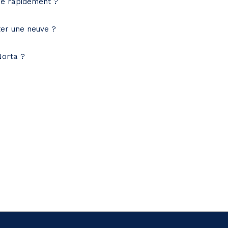
ge rapidement ?
ter une neuve ?
Norta ?