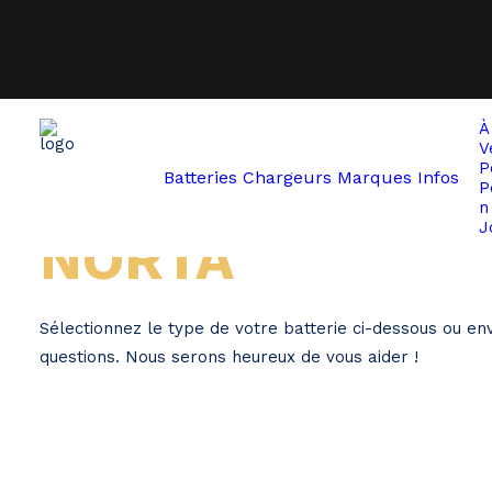
À
V
P
Batteries
Chargeurs
Marques
Infos
P
Home
Norta
n
J
NORTA
Sélectionnez le type de votre batterie ci-dessous ou e
questions. Nous serons heureux de vous aider !