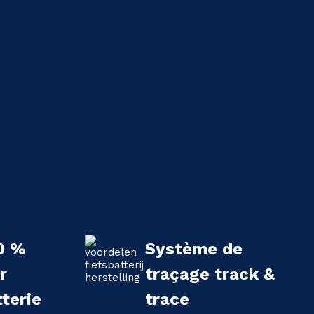
0 %
Système de
r
traçage track &
terie
trace