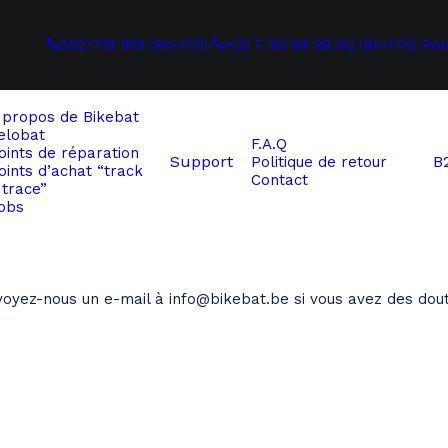
052/719 919 (9h-17h)
+33 7 50 69 99 62 (9h-17h)
Poi
 propos de
Bikebat
elobat
F.A.Q
oints de réparation
Support
B
Politique de retour
oints d’achat “track
Contact
 trace”
obs
nvoyez-nous un e-mail à info@bikebat.be si vous avez des dou