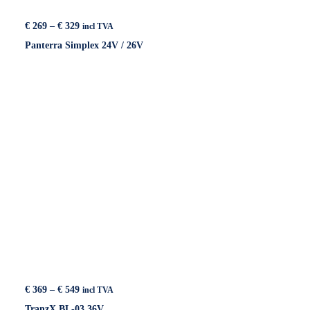
Price
€
269
–
€
329
incl TVA
range:
Panterra Simplex 24V / 26V
€ 269
through
€ 329
Price
€
369
–
€
549
incl TVA
range:
TranzX BL-03 36V
€ 369