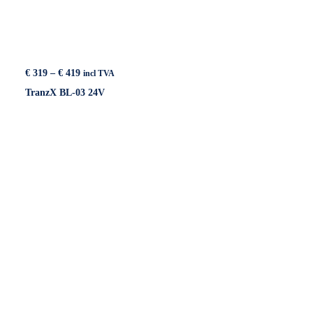
Price
€
319
–
€
419
incl TVA
range:
TranzX BL-03 24V
€ 319
through
€ 419