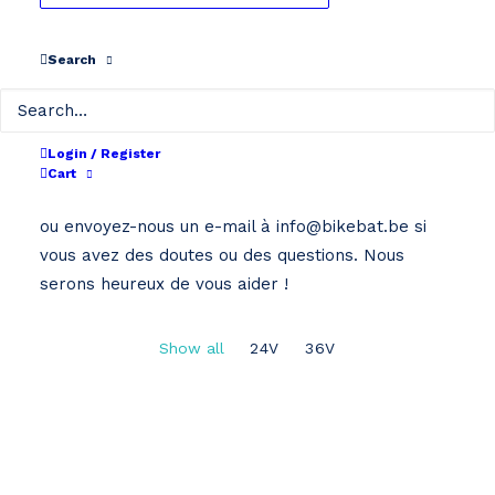
Search
Home
Pegasus
PEGASUS
Login / Register
Cart
Sélectionnez le type de votre batterie ci-dessous
ou envoyez-nous un e-mail à info@bikebat.be si
vous avez des doutes ou des questions. Nous
serons heureux de vous aider !
Show all
24V
36V