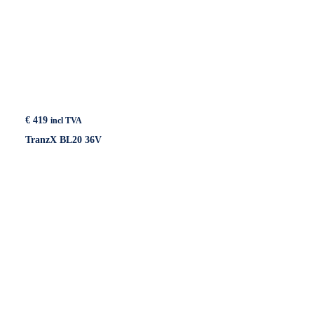
€
419
incl TVA
TranzX BL20 36V