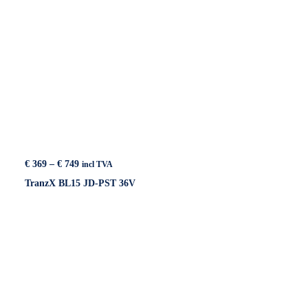
Price
€
369
–
€
749
incl TVA
range:
TranzX BL15 JD-PST 36V
€ 369
through
€ 749