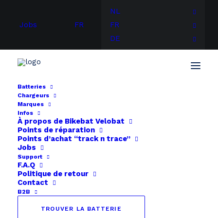
NL
Jobs
FR
FR
DE
Batteries
Chargeurs
Marques
Infos
À propos de
Bikebat
Velobat
Points de réparation
Points d’achat “track n trace”
Jobs
Support
F.A.Q
Politique de retour
Contact
B2B
TROUVER LA BATTERIE