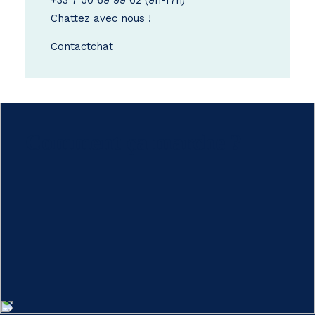
+33 7 50 69 99 62
(9h-17h)
Chattez avec nous !
Contact
chat
Comment ça marche ?