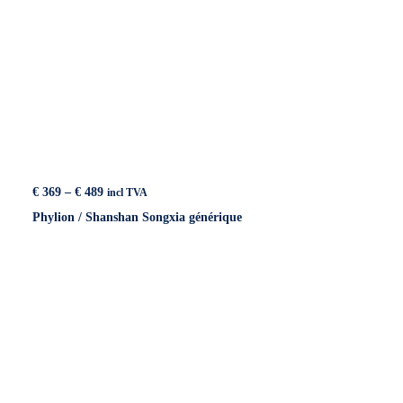
Price
€
369
–
€
489
incl TVA
range:
Phylion / Shanshan Songxia générique
€ 369
through
€ 489