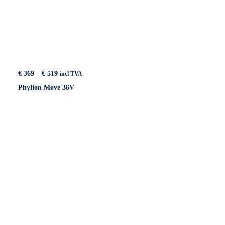
Price
€
369
–
€
519
incl TVA
range:
Phylion Move 36V
€ 369
through
€ 519