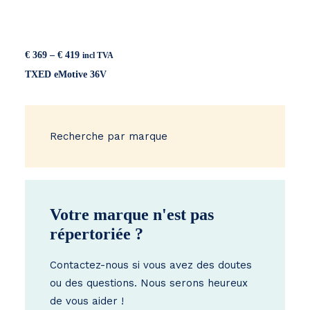
Price
€
369
–
€
419
incl TVA
range:
TXED eMotive 36V
€ 369
through
€ 419
Recherche par marque
Votre marque n'est pas
répertoriée ?
Contactez-nous si vous avez des doutes
ou des questions. Nous serons heureux
de vous aider !