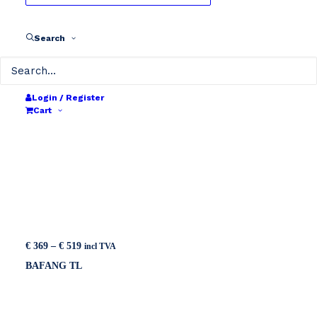
Search
Login / Register
Cart
Price
€
369
–
€
519
incl TVA
range:
BAFANG TL
€ 369
through
€ 519