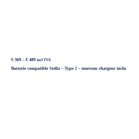
Price
€
369
–
€
489
incl TVA
range:
Batterie compatible Stella – Type 2 – nouveau chargeur inclu
€ 369
through
€ 489