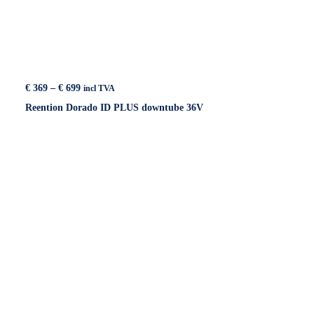
Price
€
369
–
€
699
incl TVA
range:
Reention Dorado ID PLUS downtube 36V
€ 369
through
€ 699