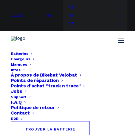
NL
Jobs
FR
FR
DE
Batteries
Chargeurs
Marques
Infos
À propos de
Bikebat
Velobat
Points de réparation
Points d’achat “track n trace”
Jobs
Support
F.A.Q
Politique de retour
Contact
B2B
TROUVER LA BATTERIE