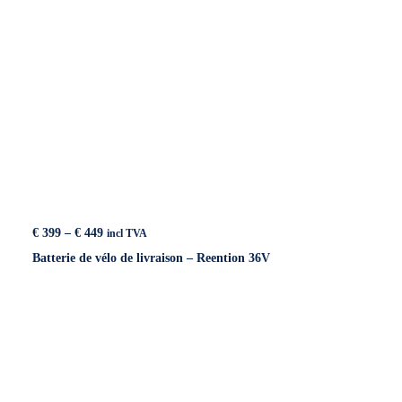
Price
€
399
–
€
449
incl TVA
range:
Batterie de vélo de livraison – Reention 36V
€ 399
through
€ 449