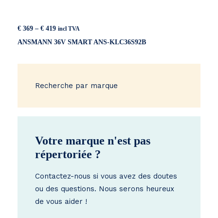
Price
€
369
–
€
419
incl TVA
range:
ANSMANN 36V SMART ANS-KLC36S92B
€ 369
through
€ 419
Recherche par marque
Votre marque n'est pas
répertoriée ?
Contactez-nous si vous avez des doutes
ou des questions. Nous serons heureux
de vous aider !