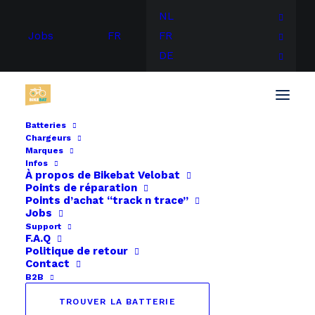
NL
Jobs
FR
FR
DE
Batteries
Chargeurs
Accueil
Ansmann
Btwin Elops 24V
Marques
Infos
À propos de
Bikebat
Velobat
Points de réparation
Points d’achat “track n trace”
Jobs
Support
F.A.Q
Politique de retour
Contact
B2B
TROUVER LA BATTERIE