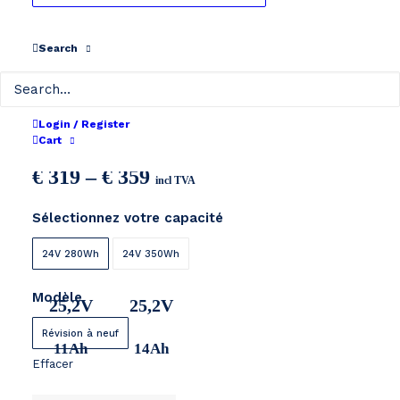
Search
Btwin Elops 24V
Login / Register
Cart
Price
€
319
–
€
359
incl TVA
range:
Sélectionnez votre capacité
€ 319
through
24V 280Wh
24V 350Wh
€ 359
Modèle
25,2V
25,2V
Révision à neuf
11Ah
14Ah
Effacer