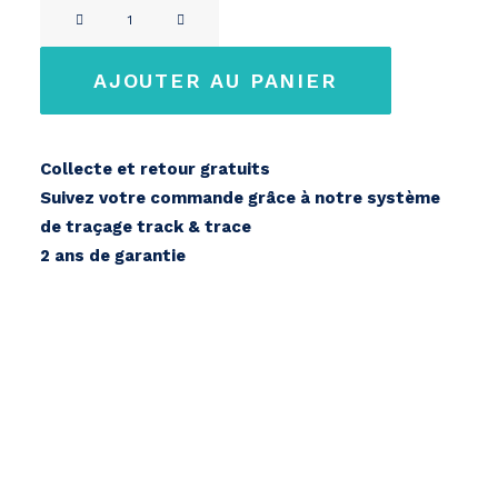
quantité
de
Btwin
AJOUTER AU PANIER
Elops
24V
Collecte et retour gratuits
Suivez votre commande grâce à notre système
de traçage track & trace
2 ans de garantie