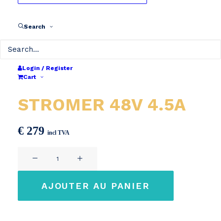
Search
Login / Register
Cart
Chargeur d'origine
STROMER 48V 4.5A
€
279
incl TVA
quantité
de
Chargeur
AJOUTER AU PANIER
d'origine
STROMER
48V