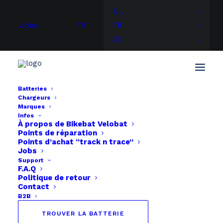
NL
Jobs
FR
FR
DE
Batteries
Chargeurs
Accueil
Stromer
Marques
Chargeur d’origine STROMER 48V 4.5A
Infos
À propos de
Bikebat
Velobat
Points de réparation
Points d’achat “track n trace”
Jobs
Support
F.A.Q
Politique de retour
Contact
B2B
TROUVER LA BATTERIE