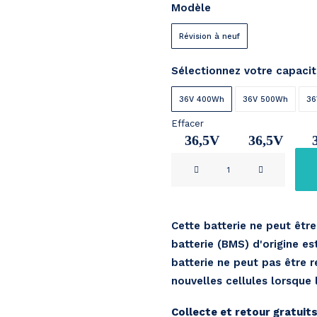
Modèle
€ 369
throug
Révision à neuf
€ 489
Sélectionnez votre capaci
36V 400Wh
36V 500Wh
36
Effacer
36,5V
36,5V
quantité
11Ah
14,2Ah
1
de
Derby
Cycle
Cette batterie ne peut êtr
Impulse
batterie (BMS) d'origine es
36V
batterie ne peut pas être re
nouvelles cellules lorsque
Collecte et retour gratuit