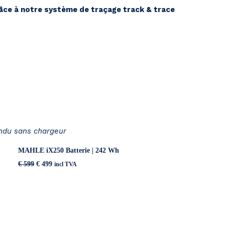
ce à notre système de traçage track & trace
endu sans chargeur
MAHLE iX250 Batterie | 242 Wh
Original
Current
€
599
€
499
incl TVA
price
price
was:
is:
€ 599.
€ 499.