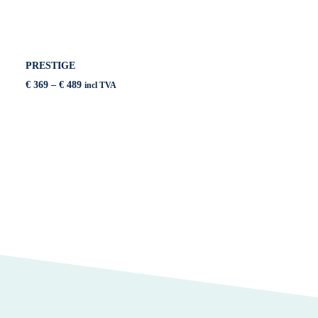
PRESTIGE
Price
€
369
–
€
489
incl TVA
range:
€ 369
through
€ 489