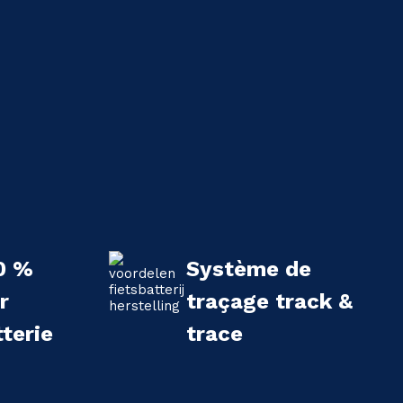
0 %
Système de
r
traçage track &
terie
trace