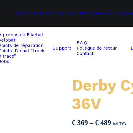
052/719 919 (9h-17h)
+33 7 50 69 99 62 (9h-17h)
Poi
À propos de
Bikebat
Velobat
F.A.Q
Points de réparation
Support
Politique de retour
Points d’achat “track
Contact
n trace”
Jobs
Derby C
36V
Price
€
369
–
€
489
incl TVA
range: