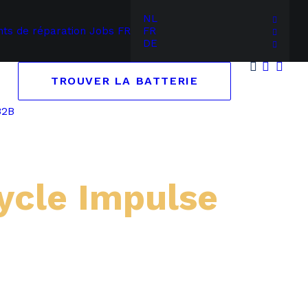
NL
nts de réparation
Jobs
FR
FR
DE
TROUVER LA BATTERIE
B2B
ycle Impulse