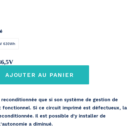
h
té
V 630Wh
36,5V
AJOUTER AU PANIER
7,2Ah
e reconditionnée que si son système de gestion de
t fonctionnel. Si ce circuit imprimé est défectueux, la
conditionnée. Il est possible d'y installer de
 l'autonomie a diminué.
s