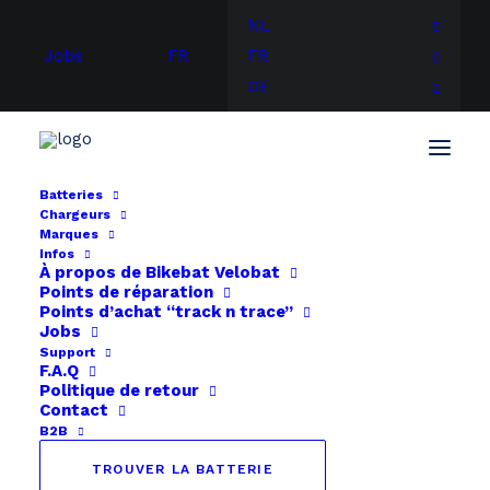
NL
Jobs
FR
FR
DE
Batteries
Chargeurs
Accueil
DI BLASI
DI BLASI R30 / R32 / R34 24V
Marques
Infos
À propos de
Bikebat
Velobat
Points de réparation
Points d’achat “track n trace”
Jobs
Support
F.A.Q
Politique de retour
Contact
B2B
TROUVER LA BATTERIE