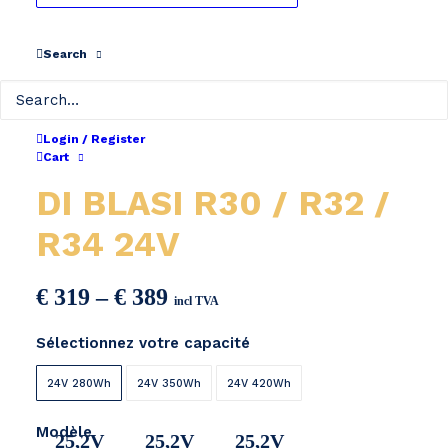
Search
Login / Register
Cart
DI BLASI R30 / R32 /
R34 24V
Price
€
319
–
€
389
incl TVA
range:
Sélectionnez votre capacité
€ 319
through
24V 280Wh
24V 350Wh
24V 420Wh
€ 389
Modèle
25,2V
25,2V
25,2V