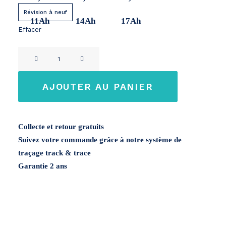
Révision à neuf
11Ah
14Ah
17Ah
Effacer
quantité
de
DI
AJOUTER AU PANIER
BLASI
R30
/
Collecte et retour gratuits
R32
Suivez votre commande grâce à notre système de
/
traçage track & trace
R34
Garantie 2 ans
24V