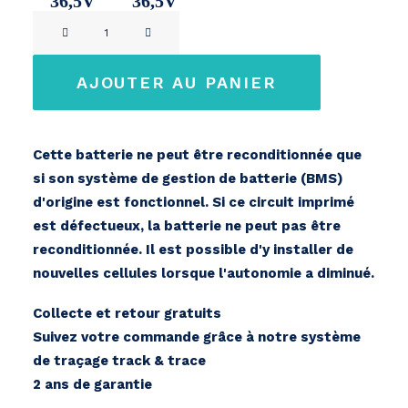
36,5V
36,5V
quantité
11Ah
14,2Ah
de
BMZ
AJOUTER AU PANIER
E-
move
36V
Cette batterie ne peut être reconditionnée que
si son système de gestion de batterie (BMS)
d'origine est fonctionnel. Si ce circuit imprimé
est défectueux, la batterie ne peut pas être
reconditionnée. Il est possible d'y installer de
nouvelles cellules lorsque l'autonomie a diminué.
Collecte et retour gratuits
Suivez votre commande grâce à notre système
de traçage track & trace
2 ans de garantie