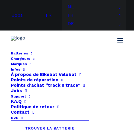
NL
Jobs
FR
FR
DE
Batteries
Chargeurs
Accueil
BMZ
BMZ E-move 36V
Marques
Infos
À propos de
Bikebat
Velobat
Points de réparation
Points d’achat “track n trace”
Jobs
Support
F.A.Q
Politique de retour
Contact
B2B
TROUVER LA BATTERIE