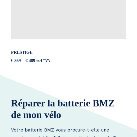
PRESTIGE
Price
€
369
–
€
489
incl TVA
range:
€ 369
through
€ 489
Réparer la batterie BMZ
de mon vélo
Votre batterie BMZ vous procure-t-elle une