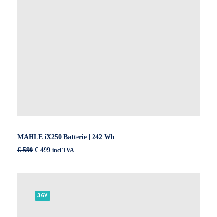
MAHLE iX250 Batterie | 242 Wh
Original
Current
€
599
€
499
incl TVA
price
price
was:
is:
€ 599.
€ 499.
36V