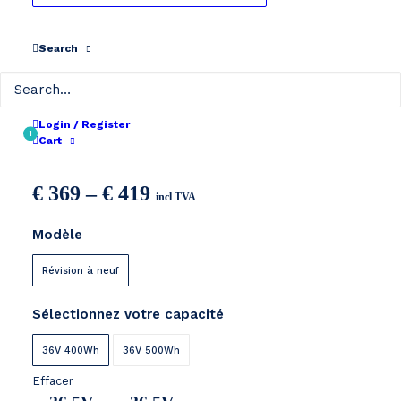
Search
Login / Register
BMZ E-move 36V
1
Cart
Price
€
369
–
€
419
incl TVA
range:
Modèle
€ 369
through
Révision à neuf
€ 419
Sélectionnez votre capacité
36V 400Wh
36V 500Wh
Effacer