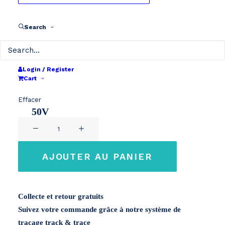
price
price
Modèle
was:
is:
Search
€ 545.
€ 425.
Révision batteries outils portatifs
Sélectionnez votre capacité
Login / Register
Cart
50V 672Wh
Effacer
50V
quantité
12Ah
de
EGO
AJOUTER AU PANIER
BA6720T
56V
12Ah
Collecte et retour gratuits
Suivez votre commande grâce à notre système de
traçage track & trace