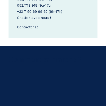
052/719 918
(9u-17u)
+33 7 50 69 99 62
(9h-17h)
Chattez avec nous !
Contact
chat
Comment ça marche ?