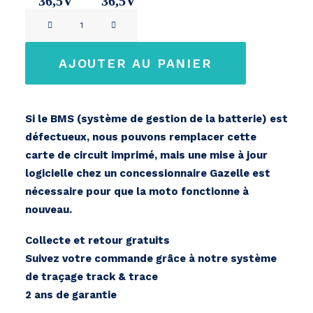
36,5V
36,5V
quantité
11Ah
14,2Ah
de
Gazelle
AJOUTER AU PANIER
Innergy
Si le BMS (système de gestion de la batterie) est
défectueux, nous pouvons remplacer cette
carte de circuit imprimé, mais une mise à jour
logicielle chez un concessionnaire Gazelle est
nécessaire pour que la moto fonctionne à
nouveau.
Collecte et retour gratuits
Suivez votre commande grâce à notre système
de traçage track & trace
2 ans de garantie