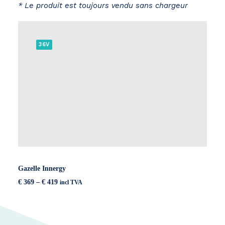
* Le produit est toujours vendu sans chargeur
36V
Gazelle Innergy
Price
€
369
–
€
419
incl TVA
range:
€ 369
through
€ 419