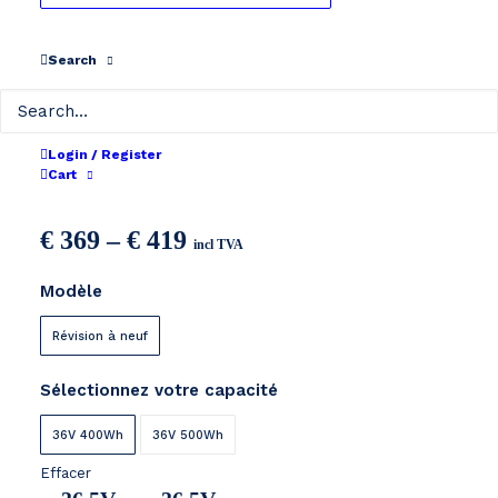
Search
Login / Register
Gazelle Innergy
Cart
Price
€
369
–
€
419
incl TVA
range:
Modèle
€ 369
through
Révision à neuf
€ 419
Sélectionnez votre capacité
36V 400Wh
36V 500Wh
Effacer