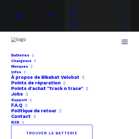
NL
Jobs
FR
FR
DE
Batteries
Chargeurs
Accueil
Gazelle
Gazelle Innergy
Marques
Infos
À propos de
Bikebat
Velobat
Points de réparation
Points d’achat “track n trace”
Jobs
Support
F.A.Q
Politique de retour
Contact
B2B
TROUVER LA BATTERIE