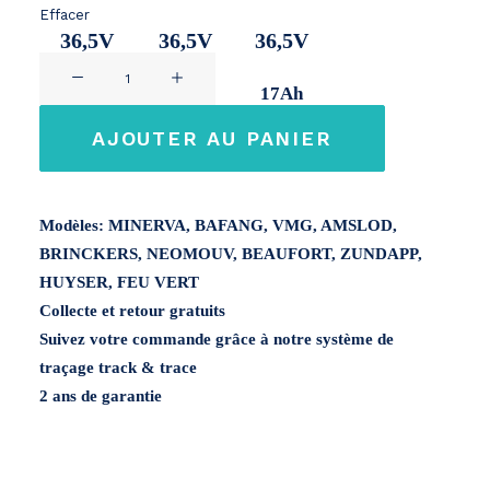
Effacer
36,5V
36,5V
36,5V
quantité
11Ah
14,2Ah
17Ah
de
Greenway
AJOUTER AU PANIER
YJ145
36V
Modèles: MINERVA, BAFANG, VMG, AMSLOD,
BRINCKERS, NEOMOUV, BEAUFORT, ZUNDAPP,
HUYSER, FEU VERT
Collecte et retour gratuits
Suivez votre commande grâce à notre système de
traçage track & trace
2 ans de garantie