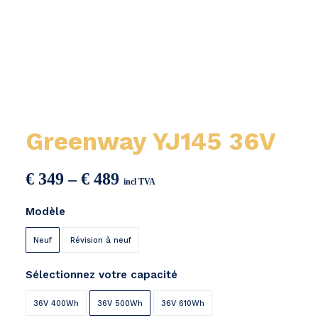
Greenway YJ145 36V
Price
€
349
–
€
489
incl TVA
range:
Modèle
€ 349
through
Neuf
Révision à neuf
€ 489
Sélectionnez votre capacité
36V 400Wh
36V 500Wh
36V 610Wh