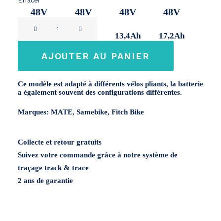
Effacer
48V
48V
48V
48V
quantité
9,6Ah
11,2Ah
13,4Ah
17,2Ah
de
Mate.
AJOUTER AU PANIER
/
Samebike
Ce modèle est adapté à différents vélos pliants, la batterie
48V
a également souvent des configurations différentes.
Marques: MATE, Samebike, Fitch Bike
Collecte et retour gratuits
Suivez votre commande grâce à notre système de
traçage track & trace
2 ans de garantie