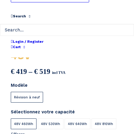
Search
Mate. / Samebike
Login / Register
Cart
48V
Price
€
419
–
€
519
incl TVA
range:
Modèle
€ 419
through
Révision à neuf
€ 519
Sélectionnez votre capacité
48V 460Wh
48V 530Wh
48V 640Wh
48V 810Wh