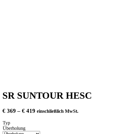
SR SUNTOUR HESC
Preisspanne:
€
369
–
€
419
einschließlich MwSt.
€ 369
Typ
bis
Überholung
€ 419