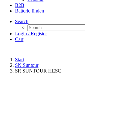
B2B
Batterie finden
Search
Login / Register
Cart
Start
SN Suntour
SR SUNTOUR HESC