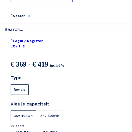
Search
Login / Register
SR SUNTOUR HESC
Cart
Prijsklasse:
€
369
-
€
419
incl BTW
€ 369
Type
tot
€ 419
Revisie
Kies je capaciteit
36V 400Wh
36V 500Wh
Wissen