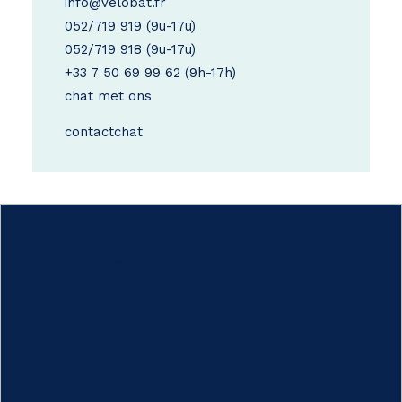
info@velobat.fr
052/719 919
(9u-17u)
052/719 918
(9u-17u)
+33 7 50 69 99 62
(9h-17h)
chat met ons
contact
chat
Hoe werkt het?