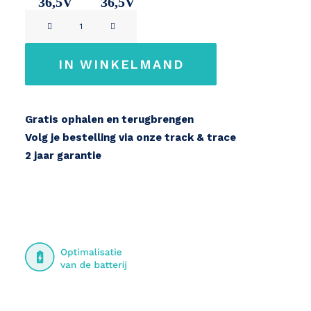
36,5V
36,5V
SR
11Ah
14,2Ah
SUNTOUR
HESC
IN WINKELMAND
aantal
Gratis ophalen en terugbrengen
Volg je bestelling via onze track & trace
2 jaar garantie