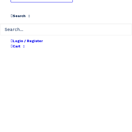
Search
Login / Register
Cart
Over ons
Bikebat is met zijn jarenlange ervaring de
specialist op het vlak van herstellingen van
fietsbatterijen. Ook andere batterijen zoals van e-
scooters, e-steps, grasmaaiers,... zijn bij ons reeds
hersteld. Heeft u hiervan één of meerdere
batterijen liggen die hersteld mogen worden?
Neem dan gerust contact op met ons op 052/719
919 (9u-17u) of via
info@bikebat.be