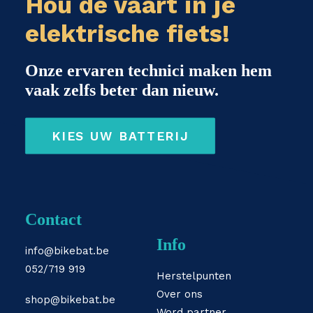
Hou de vaart in je
elektrische fiets!
Onze ervaren technici maken hem
vaak zelfs beter dan nieuw.
KIES UW BATTERIJ
Contact
Info
info@bikebat.be
052/719 919
Herstelpunten
Over ons
shop@bikebat.be
Word partner