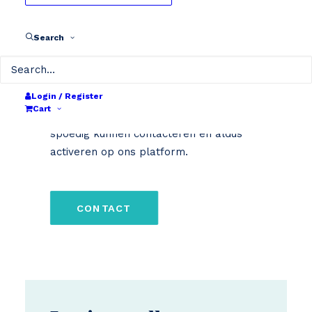
Word Bikebat
Search
herstelpunt/dealer
Login / Register
Cart
Laat je gegevens hier achter zodat we je
spoedig kunnen contacteren en aldus
activeren op ons platform.
CONTACT