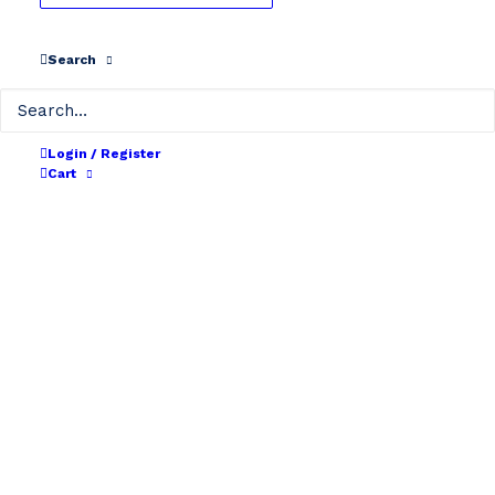
Search
Login / Register
Cart
De batterij wordt gratis
opgehaald in het ophaalpunt!
by DesignerTeebo