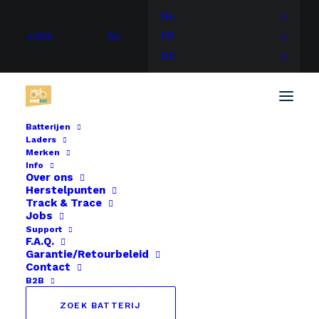
NL
Jobs
NL
FR
DE
Batterijen
Laders
Merken
Info
Stap 2
Over ons
Herstelpunten
Track & Trace
Jobs
Support
F.A.Q.
Garantie/Retourbeleid
Contact
B2B
ZOEK BATTERIJ