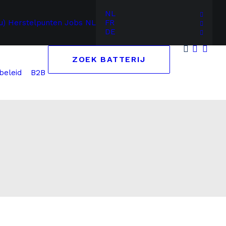
NL
u)
Herstelpunten
Jobs
NL
FR
DE
ZOEK BATTERIJ
B2B
beleid