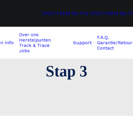
052/71.99.18 (9u-17u)
052/71.99.19 (9u-17
Over ons
F.A.Q.
Herstelpunten
en
Info
Support
Garantie/Retour
Track & Trace
Contact
Jobs
Stap 3