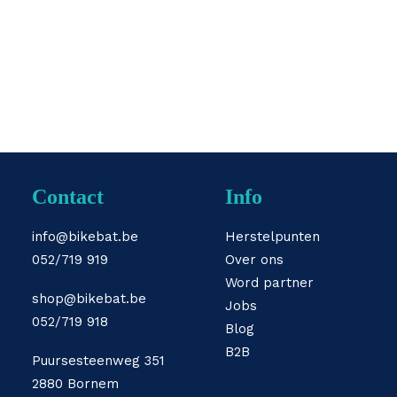
by DesignerTeebo
Contact
Info
info@bikebat.be
Herstelpunten
052/719 919
Over ons
Word partner
shop@bikebat.be
Jobs
052/719 918
Blog
B2B
Puursesteenweg 351
2880 Bornem