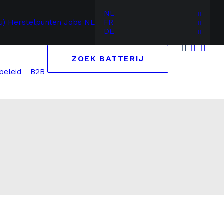
NL
u)
Herstelpunten
Jobs
NL
FR
DE
ZOEK BATTERIJ
B2B
beleid