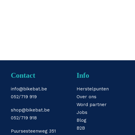
Je ontvangt de batterij bij je thuis
by DesignerTeebo
Contact
Info
info@bikebat.be
Herstelpunten
052/719 919
Over ons
Word partner
shop@bikebat.be
Jobs
052/719 918
Blog
B2B
Puursesteenweg 351