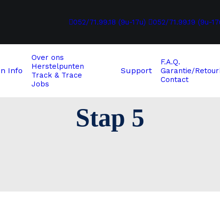
052/71.99.18 (9u-17u)
052/71.99.19 (9u-17
Over ons
F.A.Q.
Herstelpunten
en
Info
Support
Garantie/Retour
Track & Trace
Contact
Jobs
Stap 5