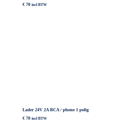
€
70
incl BTW
IN WINKELMAND
Lader 24V 2A RCA / phono 1 polig
€
70
incl BTW