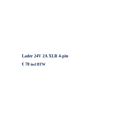
IN WINKELMAND
Lader 24V 2A XLR 4-pin
€
70
incl BTW