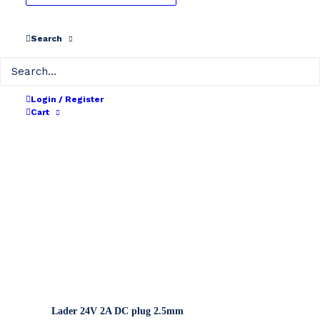
IN WINKELMAND
Search
Lader 24V 2A DC plug 2.1mm
€
70
incl BTW
Login / Register
Cart
IN WINKELMAND
Lader 24V 2A DC plug 2.5mm