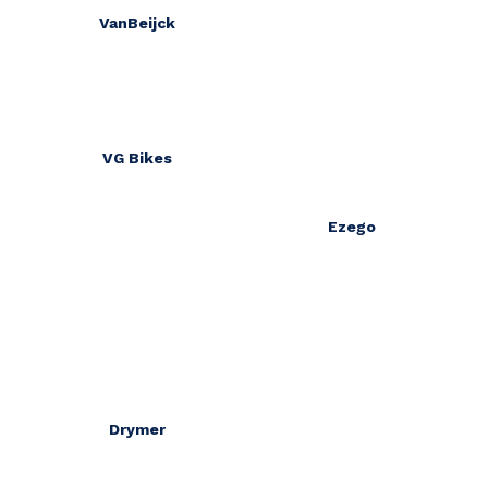
VanBeijck
VG Bikes
Ezego
Drymer