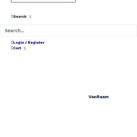
Search
Stoer Bikes
Login / Register
Cart
VanRaam