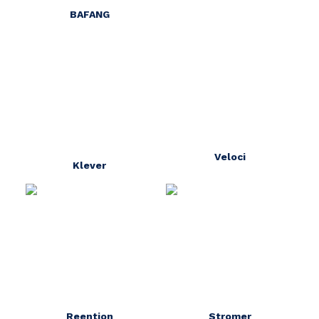
BAFANG
Veloci
Klever
Reention
Stromer