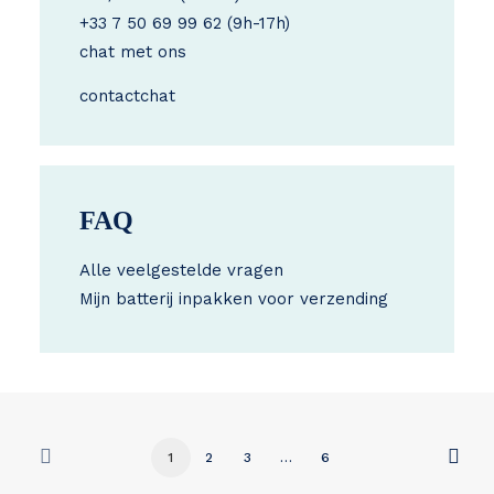
+33 7 50 69 99 62
(9h-17h)
chat met ons
contact
chat
FAQ
Alle veelgestelde vragen
Mijn batterij inpakken voor verzending
1
2
3
…
6