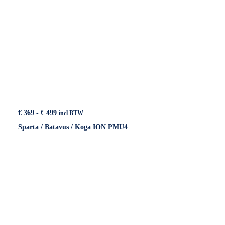
Prijsklasse:
€
369
-
€
499
incl BTW
€ 369
Sparta / Batavus / Koga ION PMU4
tot
€ 499