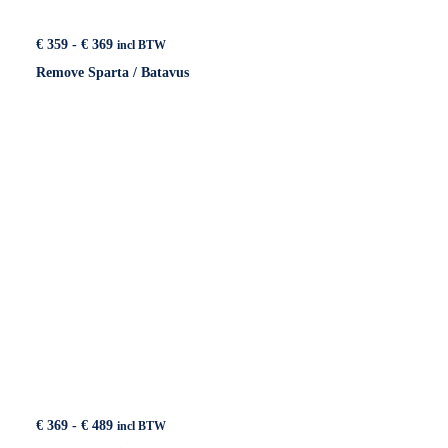
Prijsklasse:
€
359
-
€
369
incl BTW
€ 359
Remove Sparta / Batavus
tot
€ 369
Prijsklasse:
€
369
-
€
489
incl BTW
€ 369