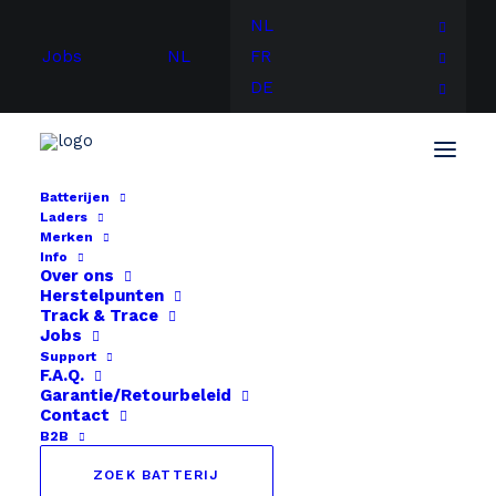
NL
Jobs
NL
FR
DE
Batterijen
Laders
Merken
Info
Over ons
Herstelpunten
Track & Trace
Jobs
Support
F.A.Q.
Garantie/Retourbeleid
Contact
B2B
ZOEK BATTERIJ