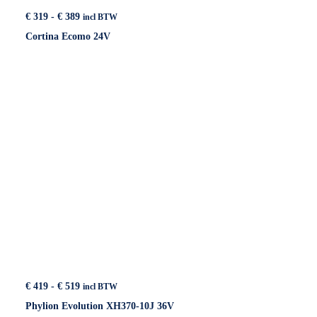
Prijsklasse:
€
319
-
€
389
incl BTW
€ 319
Cortina Ecomo 24V
tot
€ 389
Prijsklasse:
€
419
-
€
519
incl BTW
€ 419
Phylion Evolution XH370-10J 36V
tot