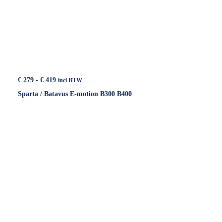
Prijsklasse:
€
279
-
€
419
incl BTW
€ 279
Sparta / Batavus E-motion B300 B400
tot
€ 419