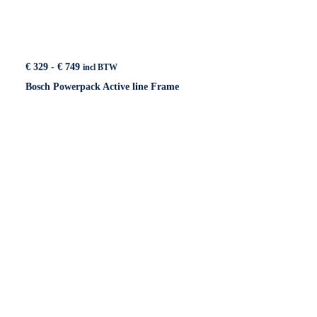
Prijsklasse:
€
329
-
€
749
incl BTW
€ 329
Bosch Powerpack Active line Frame
tot
€ 749