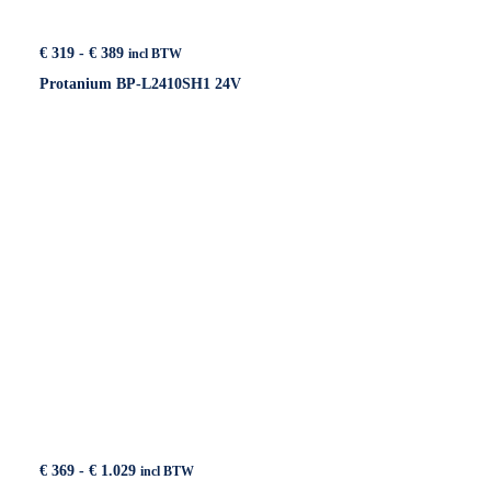
Prijsklasse:
€
319
-
€
389
incl BTW
€ 319
Protanium BP-L2410SH1 24V
tot
€ 389
Prijsklasse:
€
369
-
€
1.029
incl BTW
€ 369