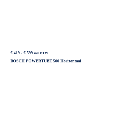
Prijsklasse:
€
419
-
€
599
incl BTW
€ 419
BOSCH POWERTUBE 500 Horizontaal
tot
€ 599