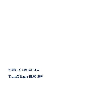
Prijsklasse:
€
369
-
€
419
incl BTW
€ 369
TranzX Eagle BL05 36V
tot
€ 419