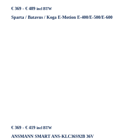
Prijsklasse:
€
369
-
€
489
incl BTW
€ 369
Sparta / Batavus / Koga E-Motion E-400/E-500/E-600
tot
€ 489
Prijsklasse:
€
369
-
€
419
incl BTW
€ 369
ANSMANN SMART ANS-KLC36S92B 36V
tot