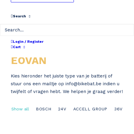
Search
Login / Register
Home
EOVAN
Cart
EOVAN
Kies hieronder het juiste type van je batterij of
stuur ons een mailtje op
info@bikebat.be
indien u
twijfelt of vragen hebt. We helpen je graag verder!
Show all
BOSCH
24V
ACCELL GROUP
36V