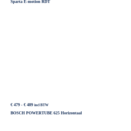
Sparta E-motion RDT
tot
€ 489
Prijsklasse:
€
479
-
€
489
incl BTW
€ 479
BOSCH POWERTUBE 625 Horizontaal
tot
€ 489