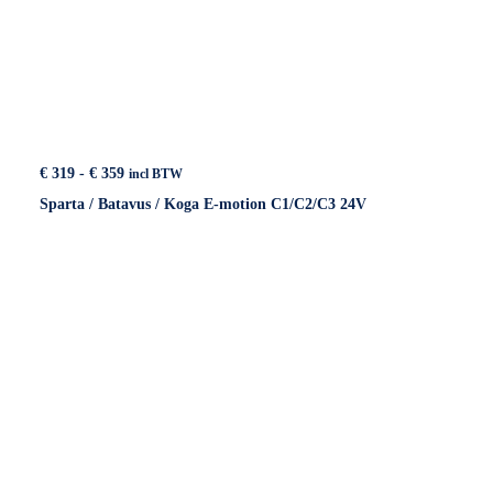
Prijsklasse:
€
319
-
€
359
incl BTW
€ 319
Sparta / Batavus / Koga E-motion C1/C2/C3 24V
tot
€ 359