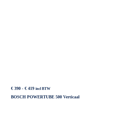
Prijsklasse:
€
390
-
€
419
incl BTW
€ 390
BOSCH POWERTUBE 500 Verticaal
tot
€ 419