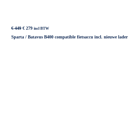
Oorspronkelijke
Huidige
€
449
€
279
incl BTW
prijs
prijs
Sparta / Batavus B400 compatible fietsaccu incl. nieuwe lader
was:
is:
€ 449.
€ 279.