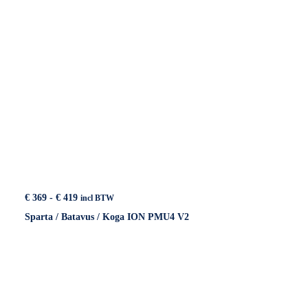
Prijsklasse:
€
369
-
€
419
incl BTW
€ 369
Sparta / Batavus / Koga ION PMU4 V2
tot
€ 419