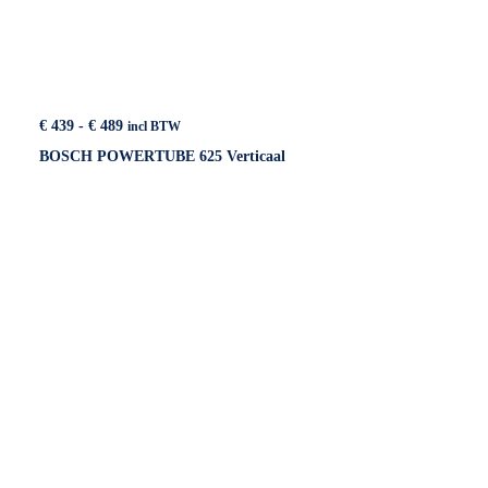
Prijsklasse:
€
439
-
€
489
incl BTW
€ 439
BOSCH POWERTUBE 625 Verticaal
tot
€ 489