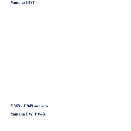
Yamaha RDT
tot
€ 1.029
Prijsklasse:
€
369
-
€
949
incl BTW
€ 369
Yamaha PW, PW-X
tot
€ 949