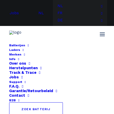
NL
Jobs
NL
FR
DE
Batterijen
Laders
Merken
Info
Over ons
Herstelpunten
Track & Trace
Jobs
Support
F.A.Q.
Garantie/Retourbeleid
Contact
B2B
ZOEK BATTERIJ