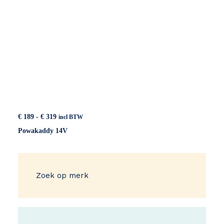
Prijsklasse:
€
189
-
€
319
incl BTW
€ 189
Powakaddy 14V
tot
€ 319
Zoek op merk