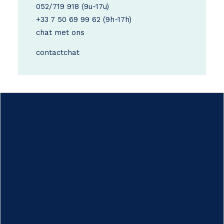
052/719 918
(9u-17u)
+33 7 50 69 99 62
(9h-17h)
chat met ons
contact
chat
Hoe werkt het?