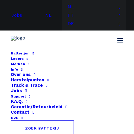
NL
Jobs
NL
FR
DE
Batterijen
Laders
Merken
Info
Over ons
Herstelpunten
Track & Trace
Jobs
Support
F.A.Q.
Garantie/Retourbeleid
Contact
B2B
ZOEK BATTERIJ