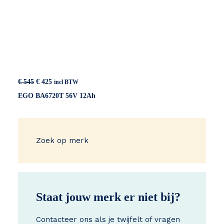
Oorspronkelijke
Huidige
€
545
€
425
incl BTW
prijs
prijs
EGO BA6720T 56V 12Ah
was:
is:
€ 545.
€ 425.
Zoek op merk
Staat jouw merk er niet bij?
Contacteer ons als je twijfelt of vragen