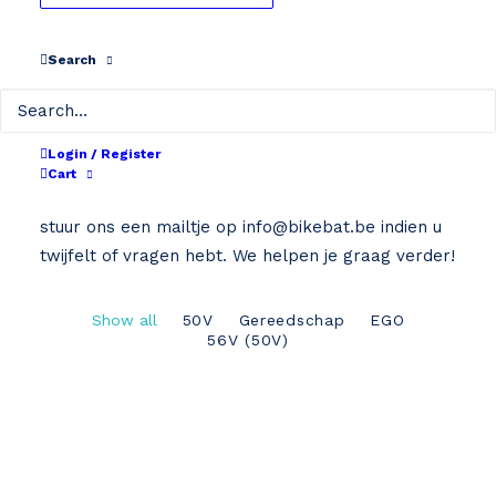
Search
Home
EGO
EGO
Login / Register
Cart
Kies hieronder het juiste type van je batterij of
stuur ons een mailtje op
info@bikebat.be
indien u
twijfelt of vragen hebt. We helpen je graag verder!
Show all
50V
Gereedschap
EGO
56V (50V)