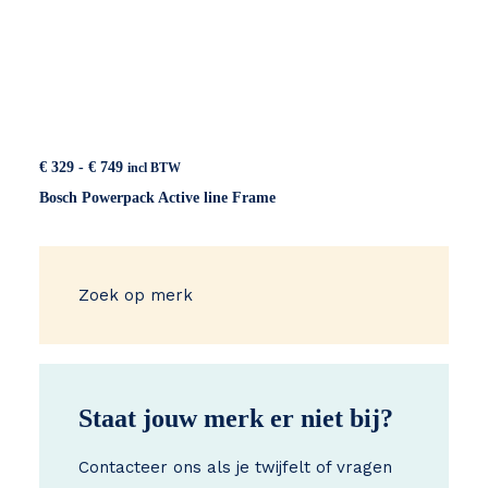
Prijsklasse:
€
329
-
€
749
incl BTW
€ 329
Bosch Powerpack Active line Frame
tot
€ 749
Zoek op merk
Staat jouw merk er niet bij?
Contacteer ons als je twijfelt of vragen