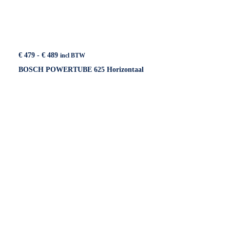
Prijsklasse:
€
479
-
€
489
incl BTW
€ 479
BOSCH POWERTUBE 625 Horizontaal
tot
€ 489