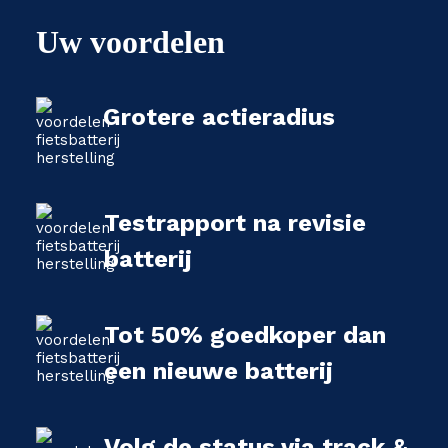
Uw voordelen
Grotere actieradius
Testrapport na revisie
batterij
Tot 50% goedkoper dan
een nieuwe batterij
Volg de status via track &