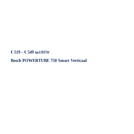
Prijsklasse:
€
519
-
€
549
incl BTW
€ 519
Bosch POWERTUBE 750 Smart Verticaal
tot
€ 549