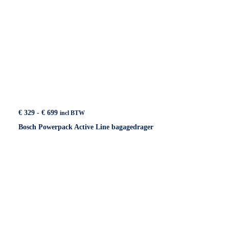
Prijsklasse:
€
329
-
€
699
incl BTW
€ 329
Bosch Powerpack Active Line bagagedrager
tot
€ 699