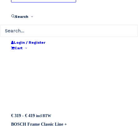
Show all
BOSCH
36V
Search
Login / Register
Cart
Prijsklasse:
€
319
-
€
419
incl BTW
€ 319
BOSCH Frame Classic Line +
tot
€ 419