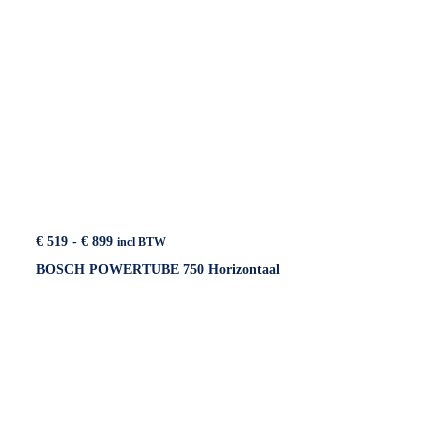
Prijsklasse:
€
519
-
€
899
incl BTW
€ 519
BOSCH POWERTUBE 750 Horizontaal
tot
€ 899