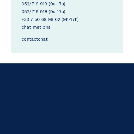
052/719 919
(9u-17u)
052/719 918
(9u-17u)
+33 7 50 69 99 62
(9h-17h)
chat met ons
contact
chat
Hoe werkt het?