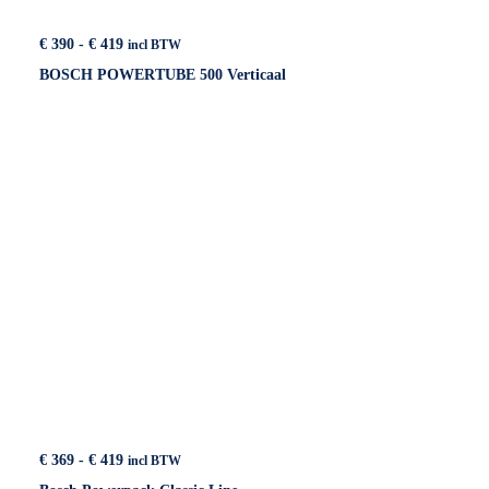
Prijsklasse:
€
390
-
€
419
incl BTW
€ 390
BOSCH POWERTUBE 500 Verticaal
tot
€ 419
Prijsklasse:
€
369
-
€
419
incl BTW
€ 369