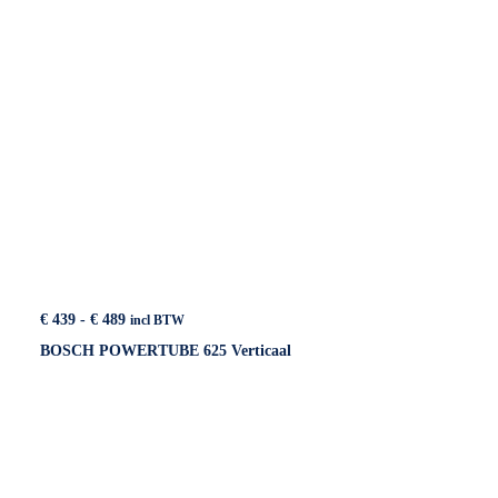
Prijsklasse:
€
439
-
€
489
incl BTW
€ 439
BOSCH POWERTUBE 625 Verticaal
tot
€ 489