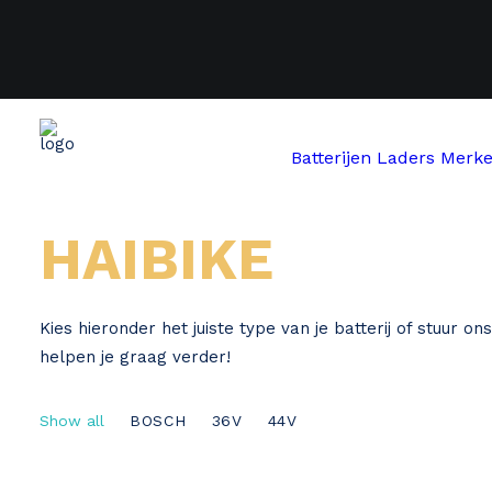
Batterijen
Laders
Merk
Home
Haibike
HAIBIKE
Kies hieronder het juiste type van je batterij of stuur o
helpen je graag verder!
Show all
BOSCH
36V
44V