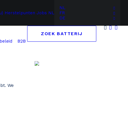
NL
u)
Herstelpunten
Jobs
NL
FR
DE
ZOEK BATTERIJ
B2B
beleid
ebt. We
Zoek op merk