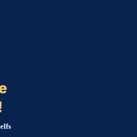
e
!
elfs