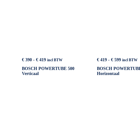
Prijsklasse:
Prijsklass
€
390
-
€
419
€
419
-
€
599
incl BTW
incl BTW
€ 390
€ 419
BOSCH POWERTUBE 500
BOSCH POWERTUBE
tot
tot
Verticaal
Horizontaal
€ 419
€ 599