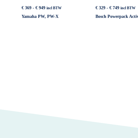
Prijsklasse:
Prijsklass
€
369
-
€
949
€
329
-
€
749
incl BTW
incl BTW
€ 369
€ 329
Yamaha PW, PW-X
Bosch Powerpack Acti
tot
tot
€ 949
€ 749