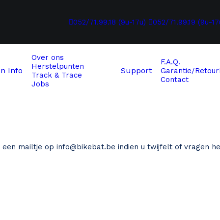
052/71.99.18 (9u-17u)
052/71.99.19 (9u-17
Over ons
F.A.Q.
Herstelpunten
en
Info
Support
Garantie/Retour
Track & Trace
Contact
Jobs
ns een mailtje op
info@bikebat.be
indien u twijfelt of vragen h