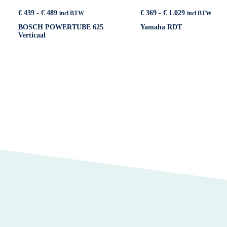
Prijsklasse:
Prijsklasse:
€
439
-
€
489
€
369
-
€
1.029
incl BTW
incl BTW
€ 439
€ 369
BOSCH POWERTUBE 625
Yamaha RDT
tot
tot
Verticaal
€ 489
€ 1.029