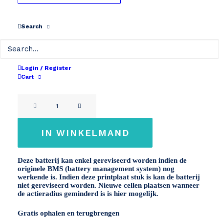
tot
€ 419
Revisie
Search
Kies je capaciteit
36V 400Wh
36V 500Wh
Login / Register
Cart
Wissen
36,5V
36,5V
Cortina
11Ah
14,2Ah
Ecomo
36V
IN WINKELMAND
aantal
Deze batterij kan enkel gereviseerd worden indien de
originele BMS (battery management system) nog
werkende is. Indien deze printplaat stuk is kan de batterij
niet gereviseerd worden. Nieuwe cellen plaatsen wanneer
de actieradius geminderd is is hier mogelijk.
Gratis ophalen en terugbrengen