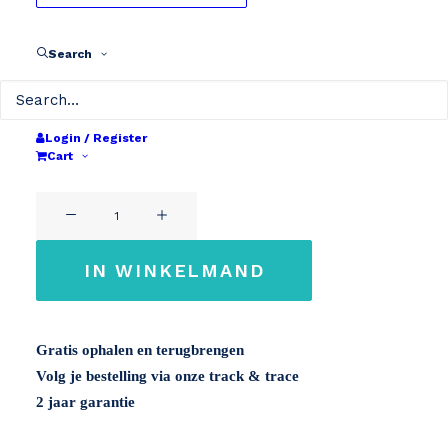
tot
€ 699
Revisie
Search
Kies je capaciteit
48V 810Wh
48V 960Wh
Login / Register
Cart
Wissen
48V
48V
Drymer
17,2Ah
20,4Ah
48V
aantal
IN WINKELMAND
Gratis ophalen en terugbrengen
Volg je bestelling via onze track & trace
2 jaar garantie