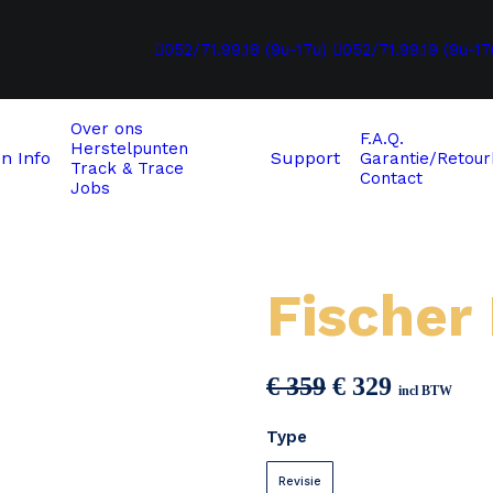
052/71.99.18 (9u-17u)
052/71.99.19 (9u-17
Over ons
F.A.Q.
Herstelpunten
en
Info
Support
Garantie/Retour
Track & Trace
Contact
Jobs
Fischer
Oorspronkeli
Huidige
€
359
€
329
incl BTW
prijs
prijs
Type
was:
is:
€ 359.
€ 329.
Revisie