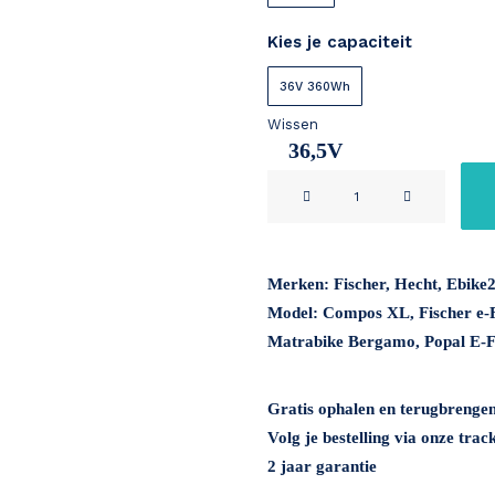
Kies je capaciteit
36V 360Wh
Wissen
36,5V
Fischer
10Ah
FR18
36V
aantal
Merken: Fischer, Hecht, Ebike2
Model: Compos XL, Fischer e-F
Matrabike Bergamo, Popal E-Fol
Gratis ophalen en terugbrenge
Volg je bestelling via onze trac
2 jaar garantie