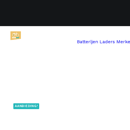
Batterijen
Laders
Merk
Home
Fischer
Fischer FR18 36V
AANBIEDING!