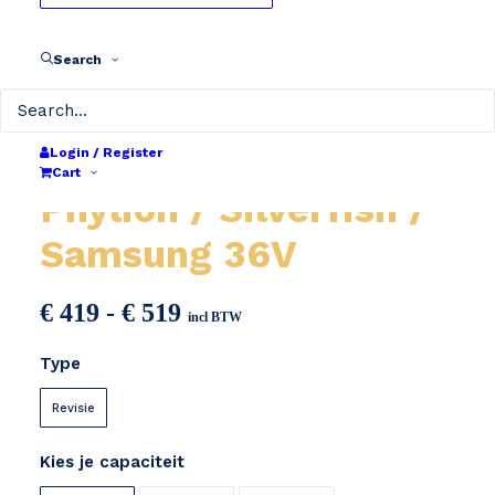
Search
Login / Register
Cart
Phylion / Silverfish /
Samsung 36V
Prijsklasse:
€
419
-
€
519
incl BTW
€ 419
Type
tot
€ 519
Revisie
Kies je capaciteit