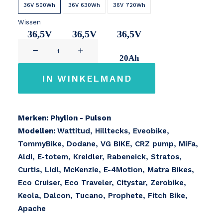
36V 500Wh
36V 630Wh
36V 720Wh
Wissen
36,5V
36,5V
36,5V
Phylion
14,2Ah
17,2Ah
20Ah
/
Silverfish
IN WINKELMAND
/
Samsung
36V
Merken: Phylion - Pulson
aantal
Modellen:
Wattitud, Hilltecks, Eveobike,
TommyBike, Dodane, VG BIKE, CRZ pump, MiFa,
Aldi, E-totem, Kreidler, Rabeneick, Stratos,
Curtis, Lidl, McKenzie, E-4Motion, Matra Bikes,
Eco Cruiser, Eco Traveler, Citystar, Zerobike,
Keola, Dalcon, Tucano, Prophete, Fitch Bike,
Apache