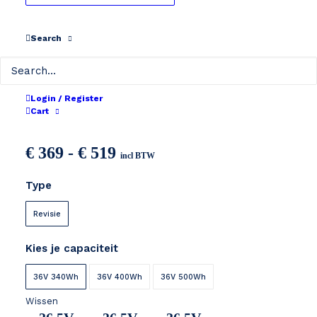
Search
Login / Register
Phylion XH-370 36V
Cart
Prijsklasse:
€
369
-
€
519
incl BTW
€ 369
Type
tot
€ 519
Revisie
Kies je capaciteit
36V 340Wh
36V 400Wh
36V 500Wh
Wissen