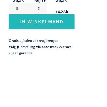
36,5V
36,5V
36,5V
Phylion
9,5Ah
11Ah
14,2Ah
XH-
370
IN WINKELMAND
36V
aantal
Gratis ophalen en terugbrengen
Volg je bestelling via onze track & trace
2 jaar garantie