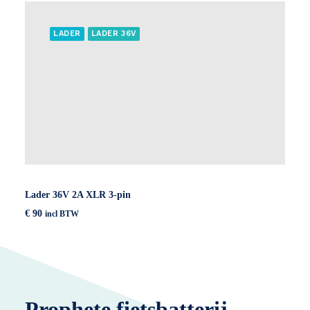
LADER
LADER 36V
Lader 36V 2A XLR 3-pin
€
90
incl BTW
Prophete fietsbatterij