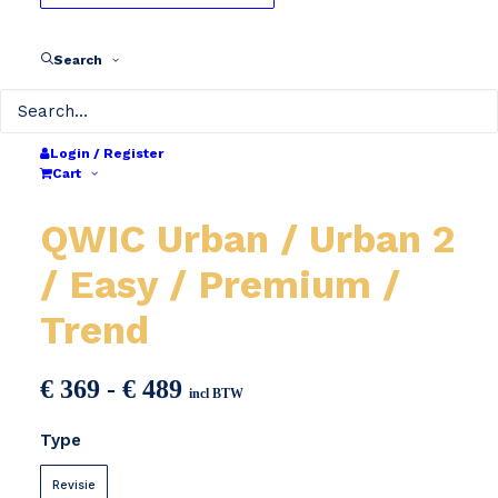
Search
Login / Register
Cart
QWIC Urban / Urban 2
/ Easy / Premium /
Trend
Prijsklasse:
€
369
-
€
489
incl BTW
€ 369
Type
tot
€ 489
Revisie