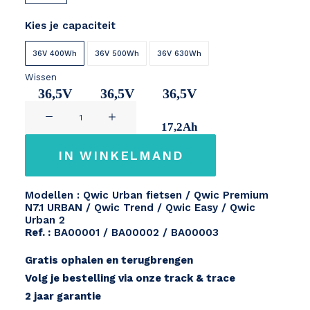
Kies je capaciteit
36V 400Wh
36V 500Wh
36V 630Wh
Wissen
36,5V
36,5V
36,5V
QWIC
11Ah
14,2Ah
17,2Ah
Urban
/
IN WINKELMAND
Urban
2
Modellen : Qwic Urban fietsen / Qwic Premium
/
N7.1 URBAN / Qwic Trend / Qwic Easy / Qwic
Easy
Urban 2
Ref. :
BA00001 / BA00002 / BA00003
/
Premium
Gratis ophalen en terugbrengen
/
Volg je bestelling via onze track & trace
Trend
2 jaar garantie
aantal