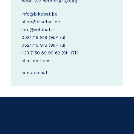
hebt. We helpen je graag!
info@bikebat.be
shop@bikebat.be
info@velobat.fr
052/719 919
(9u-17u)
052/719 918
(9u-17u)
+33 7 50 69 99 62
(9h-17h)
chat met ons
contact
chat
Hoe werkt het?