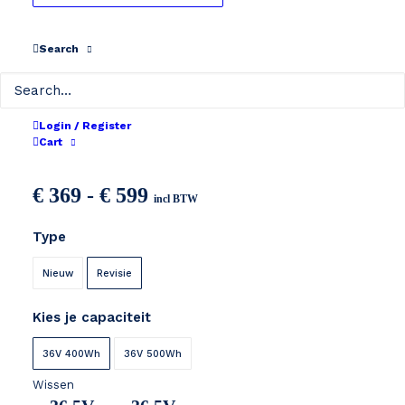
Search
Login / Register
Reention IE-MINI 36V
Cart
Prijsklasse:
€
369
-
€
599
incl BTW
€ 369
Type
tot
€ 599
Nieuw
Revisie
Kies je capaciteit
36V 400Wh
36V 500Wh
Wissen