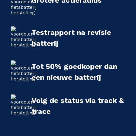
Grotere actieradius
Testrapport na revisie
batterij
Tot 50% goedkoper dan
een nieuwe batterij
Volg de status via track &
trace