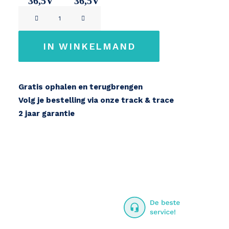
36,5V
36,5V
Reention
11Ah
14,2Ah
IE-
MINI
IN WINKELMAND
36V
aantal
Gratis ophalen en terugbrengen
Volg je bestelling via onze track & trace
2 jaar garantie