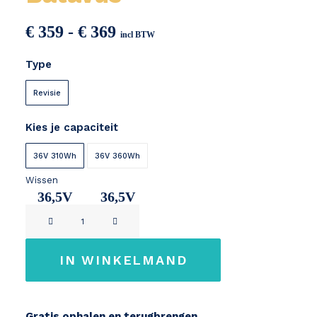
Prijsklasse:
€
359
-
€
369
incl BTW
€ 359
Type
tot
€ 369
Revisie
Kies je capaciteit
36V 310Wh
36V 360Wh
Wissen
36,5V
36,5V
Remove
8,7Ah
10Ah
Sparta
/
IN WINKELMAND
Batavus
aantal
Gratis ophalen en terugbrengen